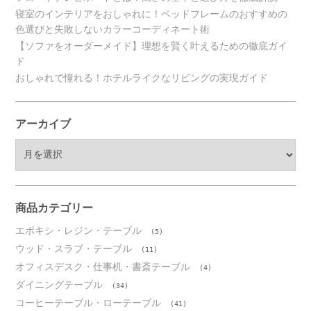
寝室のインテリアをおしゃれに！ベッドフレームのおすすめの
色選びと失敗しないカラーコーディネート術
【ソファをオーダーメイド】理想を賢く叶えるための徹底ガイ
ド
おしゃれで憧れる！ホテルライクなリビングの実現ガイド
アーカイブ
ア
ー
カ
イ
ブ
商品カテゴリー
エポキシ・レジン・テーブル
(5)
ウッド・スラブ・テーブル
(11)
オフィスデスク・仕事机・書斎テーブル
(4)
ダイニングテーブル
(34)
コーヒーテーブル・ローテーブル
(41)