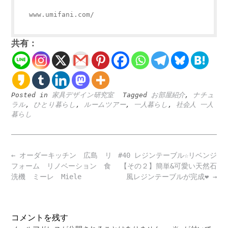
www.umifani.com/
共有：
Posted in
家具デザイン研究室
Tagged
お部屋紹介
,
ナチュ
ラル
,
ひとり暮らし
,
ルームツアー
,
一人暮らし
,
社会人 一人
暮らし
Post
←
オーダーキッチン 広島 リ
#40 レジンテーブル☆リベンジ
navigation
フォーム リノベーション 食
【その２】簡単&可愛い天然石
洗機 ミーレ Miele
風レジンテーブルが完成❤️
→
コメントを残す