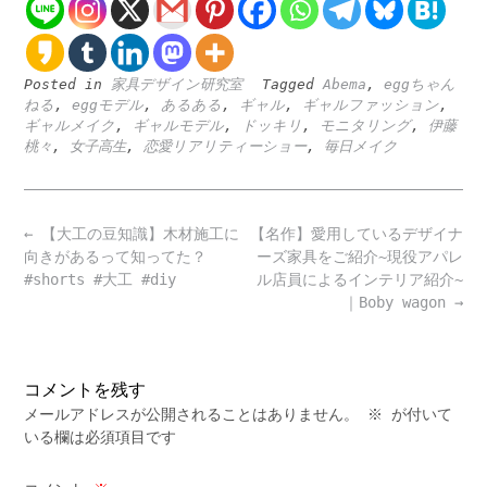
Posted in
家具デザイン研究室
Tagged
Abema
,
eggちゃん
ねる
,
eggモデル
,
あるある
,
ギャル
,
ギャルファッション
,
ギャルメイク
,
ギャルモデル
,
ドッキリ
,
モニタリング
,
伊藤
桃々
,
女子高生
,
恋愛リアリティーショー
,
毎日メイク
Post
←
【大工の豆知識】木材施工に
【名作】愛用しているデザイナ
navigation
向きがあるって知ってた？
ーズ家具をご紹介~現役アパレ
#shorts #大工 #diy
ル店員によるインテリア紹介~
｜Boby wagon
→
コメントを残す
メールアドレスが公開されることはありません。
※
が付いて
いる欄は必須項目です