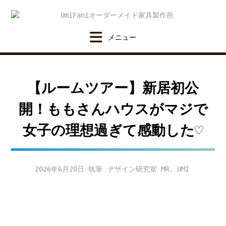
Skip
to
content
【ルームツアー】新居初公
開！ももさんハウスがマジで
女子の理想過ぎて感動した♡
2026年6月20日
デザイン研究室 MR. UMI