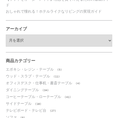
ド
おしゃれで憧れる！ホテルライクなリビングの実現ガイド
アーカイブ
ア
ー
カ
イ
ブ
商品カテゴリー
エポキシ・レジン・テーブル
(5)
ウッド・スラブ・テーブル
(11)
オフィスデスク・仕事机・書斎テーブル
(4)
ダイニングテーブル
(34)
コーヒーテーブル・ローテーブル
(41)
サイドテーブル
(18)
テレビボード・テレビ台
(27)
ソファ
(0)