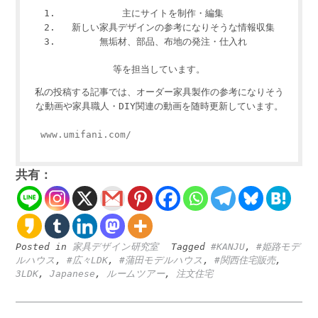
主にサイトを制作・編集
新しい家具デザインの参考になりそうな情報収集
無垢材、部品、布地の発注・仕入れ
等を担当しています。
私の投稿する記事では、オーダー家具製作の参考になりそう
な動画や家具職人・DIY関連の動画を随時更新しています。
www.umifani.com/
共有：
Posted in
家具デザイン研究室
Tagged
#KANJU
,
#姫路モデ
ルハウス
,
#広々LDK
,
#蒲田モデルハウス
,
#関西住宅販売
,
3LDK
,
Japanese
,
ルームツアー
,
注文住宅