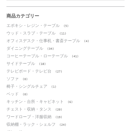
カ
イ
ブ
商品カテゴリー
エポキシ・レジン・テーブル
(5)
ウッド・スラブ・テーブル
(11)
オフィスデスク・仕事机・書斎テーブル
(4)
ダイニングテーブル
(34)
コーヒーテーブル・ローテーブル
(41)
サイドテーブル
(18)
テレビボード・テレビ台
(27)
ソファ
(0)
椅子・シングルチェア
(1)
ベッド
(0)
キッチン・台所・キャビネット
(6)
チェスト・収納・タンス
(20)
ワードローブ・洋服収納
(19)
収納棚・ラック・シェルフ
(24)