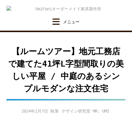
Skip
to
content
【ルームツアー】地元工務店
で建てた41坪L字型間取りの美
しい平屋 / 中庭のあるシン
プルモダンな注文住宅
2024年2月7日
デザイン研究室 MR. UMI