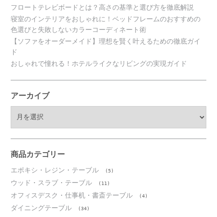
フロートテレビボードとは？高さの基準と選び方を徹底解説
寝室のインテリアをおしゃれに！ベッドフレームのおすすめの
色選びと失敗しないカラーコーディネート術
【ソファをオーダーメイド】理想を賢く叶えるための徹底ガイ
ド
おしゃれで憧れる！ホテルライクなリビングの実現ガイド
アーカイブ
ア
ー
カ
イ
ブ
商品カテゴリー
エポキシ・レジン・テーブル
(5)
ウッド・スラブ・テーブル
(11)
オフィスデスク・仕事机・書斎テーブル
(4)
ダイニングテーブル
(34)