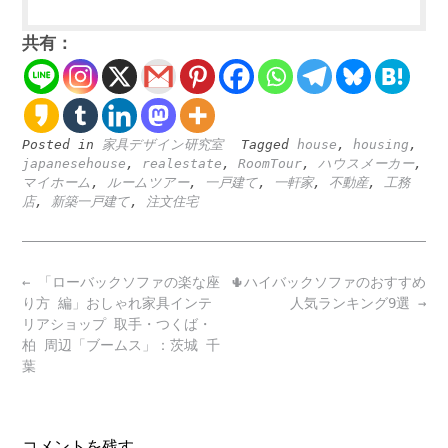
共有：
Posted in
家具デザイン研究室
Tagged
house
,
housing
,
japanesehouse
,
realestate
,
RoomTour
,
ハウスメーカー
,
マイホーム
,
ルームツアー
,
一戸建て
,
一軒家
,
不動産
,
工務
店
,
新築一戸建て
,
注文住宅
Post
←
「ローバックソファの楽な座
🌵ハイバックソファのおすすめ
navigation
り方 編」おしゃれ家具インテ
人気ランキング9選
→
リアショップ 取手・つくば・
柏 周辺「ブームス」：茨城 千
葉
コメントを残す