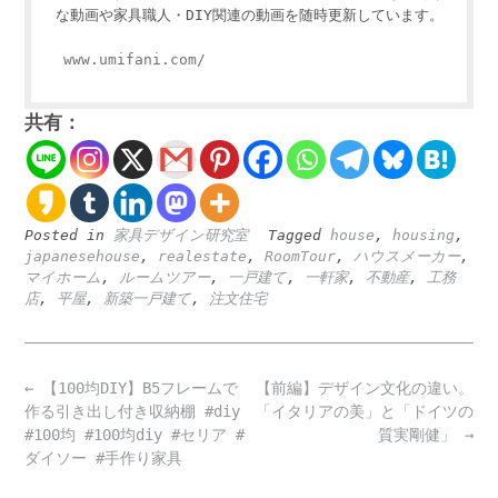
な動画や家具職人・DIY関連の動画を随時更新しています。
www.umifani.com/
共有：
Posted in
家具デザイン研究室
Tagged
house
,
housing
,
japanesehouse
,
realestate
,
RoomTour
,
ハウスメーカー
,
マイホーム
,
ルームツアー
,
一戸建て
,
一軒家
,
不動産
,
工務
店
,
平屋
,
新築一戸建て
,
注文住宅
Post
←
【100均DIY】B5フレームで
【前編】デザイン文化の違い。
navigation
作る引き出し付き収納棚 #diy
「イタリアの美」と「ドイツの
#100均 #100均diy #セリア #
質実剛健」
→
ダイソー #手作り家具