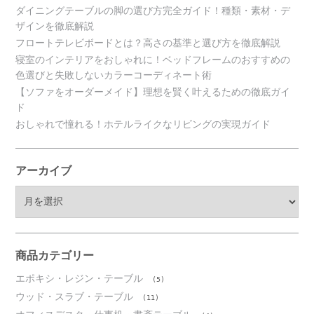
ダイニングテーブルの脚の選び方完全ガイド！種類・素材・デ
ザインを徹底解説
フロートテレビボードとは？高さの基準と選び方を徹底解説
寝室のインテリアをおしゃれに！ベッドフレームのおすすめの
色選びと失敗しないカラーコーディネート術
【ソファをオーダーメイド】理想を賢く叶えるための徹底ガイ
ド
おしゃれで憧れる！ホテルライクなリビングの実現ガイド
アーカイブ
ア
ー
カ
イ
ブ
商品カテゴリー
エポキシ・レジン・テーブル
(5)
ウッド・スラブ・テーブル
(11)