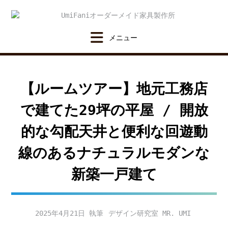
Skip
to
content
【ルームツアー】地元工務店
で建てた29坪の平屋 / 開放
的な勾配天井と便利な回遊動
線のあるナチュラルモダンな
新築一戸建て
2025年4月21日
デザイン研究室 MR. UMI