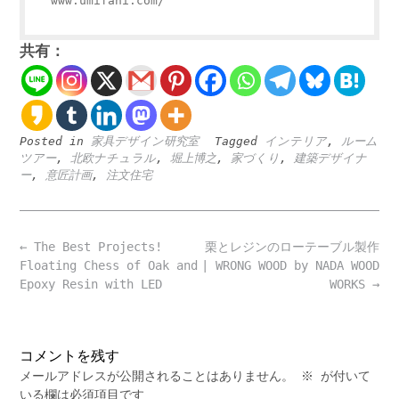
www.umifani.com/
共有：
Posted in
家具デザイン研究室
Tagged
インテリア
,
ルーム
ツアー
,
北欧ナチュラル
,
堀上博之
,
‪家づくり
,
建築デザイナ
ー
,
意匠計画
,
注文住宅
Post
←
The Best Projects!
栗とレジンのローテーブル製作
navigation
Floating Chess of Oak and
| WRONG WOOD by NADA WOOD
Epoxy Resin with LED
WORKS
→
コメントを残す
メールアドレスが公開されることはありません。
※
が付いて
いる欄は必須項目です