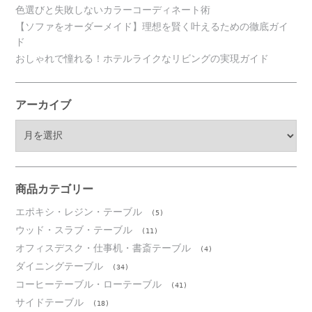
色選びと失敗しないカラーコーディネート術
【ソファをオーダーメイド】理想を賢く叶えるための徹底ガイ
ド
おしゃれで憧れる！ホテルライクなリビングの実現ガイド
アーカイブ
ア
ー
カ
イ
ブ
商品カテゴリー
エポキシ・レジン・テーブル
(5)
ウッド・スラブ・テーブル
(11)
オフィスデスク・仕事机・書斎テーブル
(4)
ダイニングテーブル
(34)
コーヒーテーブル・ローテーブル
(41)
サイドテーブル
(18)