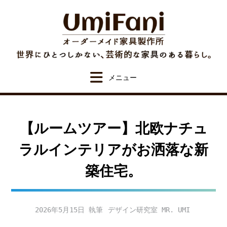
Skip
to
content
【ルームツアー】北欧ナチュ
ラルインテリアがお洒落な新
築住宅。
2026年5月15日
デザイン研究室 MR. UMI