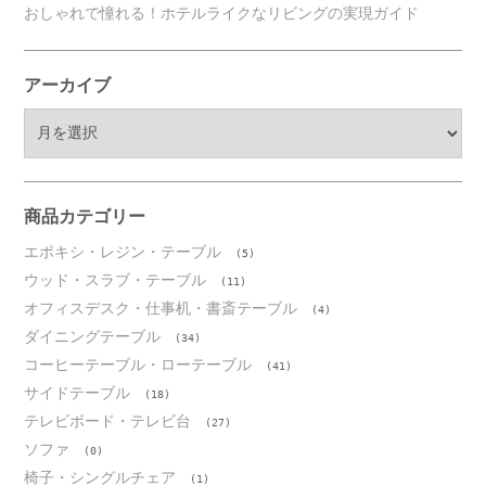
おしゃれで憧れる！ホテルライクなリビングの実現ガイド
アーカイブ
ア
ー
カ
イ
ブ
商品カテゴリー
エポキシ・レジン・テーブル
(5)
ウッド・スラブ・テーブル
(11)
オフィスデスク・仕事机・書斎テーブル
(4)
ダイニングテーブル
(34)
コーヒーテーブル・ローテーブル
(41)
サイドテーブル
(18)
テレビボード・テレビ台
(27)
ソファ
(0)
椅子・シングルチェア
(1)