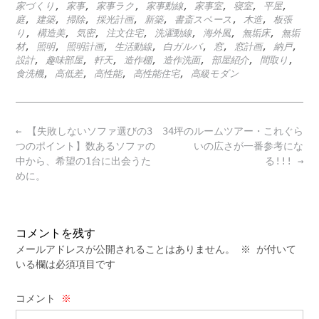
家づくり
,
家事
,
家事ラク
,
家事動線
,
家事室
,
寝室
,
平屋
,
庭
,
建築
,
掃除
,
採光計画
,
新築
,
書斎スペース
,
木造
,
板張
り
,
構造美
,
気密
,
注文住宅
,
洗濯動線
,
海外風
,
無垢床
,
無垢
材
,
照明
,
照明計画
,
生活動線
,
白ガルバ
,
窓
,
窓計画
,
納戸
,
設計
,
趣味部屋
,
軒天
,
造作棚
,
造作洗面
,
部屋紹介
,
間取り
,
食洗機
,
高低差
,
高性能
,
高性能住宅
,
高級モダン
Post
←
【失敗しないソファ選びの3
34坪のルームツアー・これぐら
navigation
つのポイント】数あるソファの
いの広さが一番参考にな
中から、希望の1台に出会うた
る!!!
→
めに。
コメントを残す
メールアドレスが公開されることはありません。
※
が付いて
いる欄は必須項目です
コメント
※