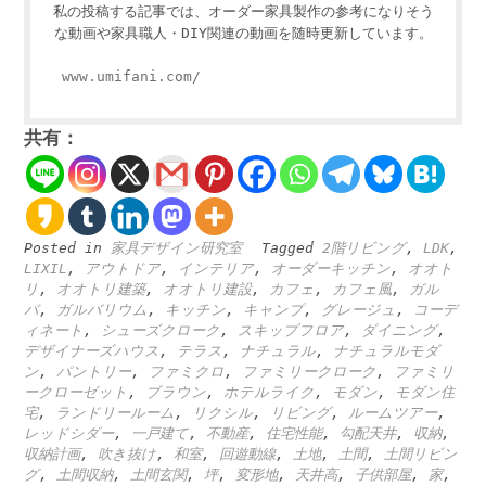
私の投稿する記事では、オーダー家具製作の参考になりそう
な動画や家具職人・DIY関連の動画を随時更新しています。
www.umifani.com/
共有：
Posted in
家具デザイン研究室
Tagged
2階リビング
,
LDK
,
LIXIL
,
アウトドア
,
インテリア
,
オーダーキッチン
,
オオト
リ
,
オオトリ建築
,
オオトリ建設
,
カフェ
,
カフェ風
,
ガル
バ
,
ガルバリウム
,
キッチン
,
キャンプ
,
グレージュ
,
コーデ
ィネート
,
シューズクローク
,
スキップフロア
,
ダイニング
,
デザイナーズハウス
,
テラス
,
ナチュラル
,
ナチュラルモダ
ン
,
パントリー
,
ファミクロ
,
ファミリークローク
,
ファミリ
ークローゼット
,
ブラウン
,
ホテルライク
,
モダン
,
モダン住
宅
,
ランドリールーム
,
リクシル
,
リビング
,
ルームツアー
,
レッドシダー
,
一戸建て
,
不動産
,
住宅性能
,
勾配天井
,
収納
,
収納計画
,
吹き抜け
,
和室
,
回遊動線
,
土地
,
土間
,
土間リビン
グ
,
土間収納
,
土間玄関
,
坪
,
変形地
,
天井高
,
子供部屋
,
家
,