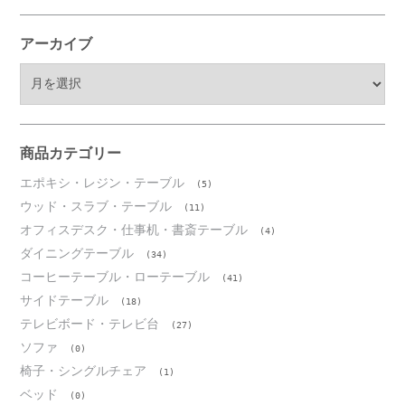
アーカイブ
ア
ー
カ
イ
ブ
商品カテゴリー
エポキシ・レジン・テーブル
(5)
ウッド・スラブ・テーブル
(11)
オフィスデスク・仕事机・書斎テーブル
(4)
ダイニングテーブル
(34)
コーヒーテーブル・ローテーブル
(41)
サイドテーブル
(18)
テレビボード・テレビ台
(27)
ソファ
(0)
椅子・シングルチェア
(1)
ベッド
(0)