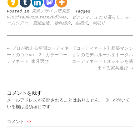
Posted in
家具デザイン研究室
Tagged
UCx3fYaB98zpCteXn2BdlwXA
,
ゼクシィ
,
ふたり暮らし
,
ル
ームツアー
,
新婚生活
,
物件紹介
,
結婚式
,
間取り
Post
←
プロが教える空間コーディネ
【コーディネート】新築マンシ
navigation
ートのコツvol.2 カラーコー
ョンのモデルルームをトータル
ディネート 家具選び
コーディネート！オシャレを演
出する家具選び
→
コメントを残す
メールアドレスが公開されることはありません。
※
が付いて
いる欄は必須項目です
コメント
※