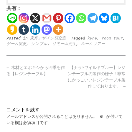
共有：
Posted in
家具デザイン研究室
Tagged
kyne
,
room tour
,
ゲーム実況
,
シンプル
,
リモーネ先生
,
ルームツアー
Post
←
木材とエポキシから四季を作
【ナラ×ワイルドブルー】レジ
navigation
る【レジンテーブル】
ンテーブルの製作の様子！非常
にかっこいいレジンテーブル製
作しております。
→
コメントを残す
メールアドレスが公開されることはありません。
※
が付いて
いる欄は必須項目です