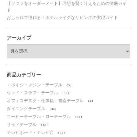
【ソファをオーダーメイド】理想を賢く叶えるための徹底ガイ
ド
おしゃれで憧れる！ホテルライクなリビングの実現ガイド
アーカイブ
ア
ー
カ
イ
ブ
商品カテゴリー
エポキシ・レジン・テーブル
(5)
ウッド・スラブ・テーブル
(11)
オフィスデスク・仕事机・書斎テーブル
(4)
ダイニングテーブル
(34)
コーヒーテーブル・ローテーブル
(41)
サイドテーブル
(18)
テレビボード・テレビ台
(27)