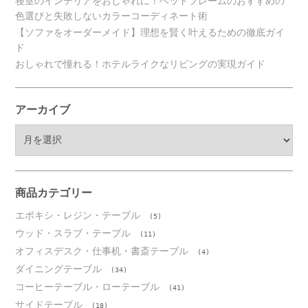
寝室のインテリアをおしゃれに！ベッドフレームのおすすめの
色選びと失敗しないカラーコーディネート術
【ソファをオーダーメイド】理想を賢く叶えるための徹底ガイ
ド
おしゃれで憧れる！ホテルライクなリビングの実現ガイド
アーカイブ
ア
ー
カ
イ
ブ
商品カテゴリー
エポキシ・レジン・テーブル
(5)
ウッド・スラブ・テーブル
(11)
オフィスデスク・仕事机・書斎テーブル
(4)
ダイニングテーブル
(34)
コーヒーテーブル・ローテーブル
(41)
サイドテーブル
(18)