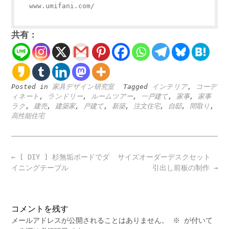
www.umifani.com/
共有：
Posted in
家具デザイン研究室
Tagged
インテリア
,
コーデ
ィネート
,
ランドリー
,
ルームツアー
,
一戸建て
,
家事
,
家事
ラク
,
建売
,
建築家
,
戸建て
,
新築
,
注文住宅
,
自邸
,
間取り
,
高性能住宅
Post
←
[ DIY ] 杉無垢ボードでダ
サイズオーダーデスクセット
navigation
イニングテーブル
引出し前板の制作
→
コメントを残す
メールアドレスが公開されることはありません。
※
が付いて