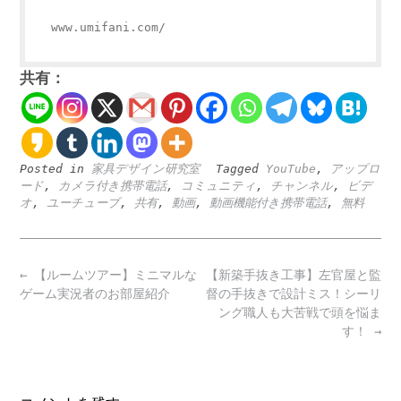
www.umifani.com/
共有：
Posted in
家具デザイン研究室
Tagged
YouTube
,
アップロ
ード
,
カメラ付き携帯電話
,
コミュニティ
,
チャンネル
,
ビデ
オ
,
ユーチューブ
,
共有
,
動画
,
動画機能付き携帯電話
,
無料
Post
←
【ルームツアー】ミニマルな
【新築手抜き工事】左官屋と監
navigation
ゲーム実況者のお部屋紹介
督の手抜きで設計ミス！シーリ
ング職人も大苦戦で頭を悩ま
す！
→