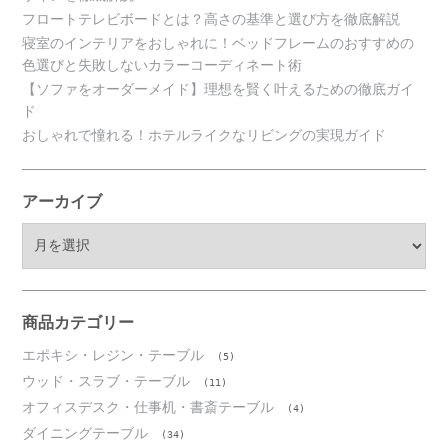
フロートテレビボードとは？高さの基準と選び方を徹底解説
寝室のインテリアをおしゃれに！ベッドフレームのおすすめの
色選びと失敗しないカラーコーディネート術
【ソファをオーダーメイド】理想を賢く叶えるための徹底ガイ
ド
おしゃれで憧れる！ホテルライクなリビングの実現ガイド
アーカイブ
ア
ー
カ
イ
ブ
商品カテゴリー
エポキシ・レジン・テーブル
(5)
ウッド・スラブ・テーブル
(11)
オフィスデスク・仕事机・書斎テーブル
(4)
ダイニングテーブル
(34)