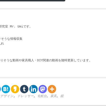
i
究室 Mr. Umiです。
りそうな情報収集
入れ
りそうな動画や家具職人・DIY関連の動画を随時更新しています。
,
デザイン
,
ドレッサー
,
化粧台
,
家具
,
鏡