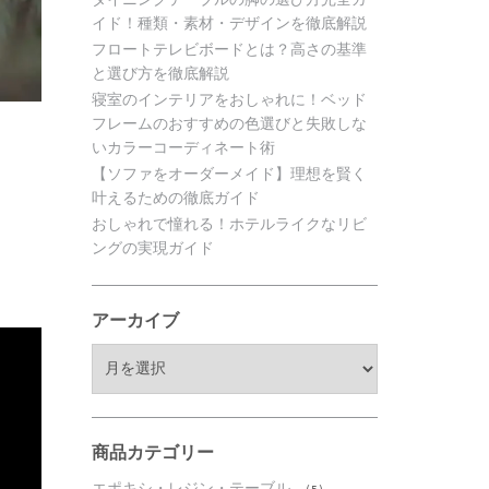
イド！種類・素材・デザインを徹底解説
フロートテレビボードとは？高さの基準
と選び方を徹底解説
寝室のインテリアをおしゃれに！ベッド
フレームのおすすめの色選びと失敗しな
いカラーコーディネート術
【ソファをオーダーメイド】理想を賢く
叶えるための徹底ガイド
おしゃれで憧れる！ホテルライクなリビ
ングの実現ガイド
アーカイブ
ア
ー
カ
イ
ブ
商品カテゴリー
エポキシ・レジン・テーブル