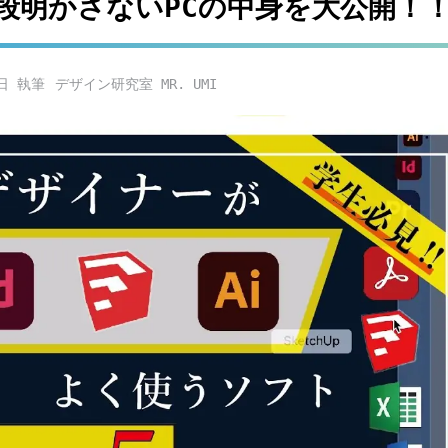
段明かさないPCの中身を大公開！
日
デザイン研究室 MR. UMI