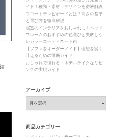
イド！種類・素材・デザインを徹底解説
フロートテレビボードとは？高さの基準
と選び方を徹底解説
寝室のインテリアをおしゃれに！ベッド
フレームのおすすめの色選びと失敗しな
いカラーコーディネート術
【ソファをオーダーメイド】理想を賢く
叶えるための徹底ガイド
おしゃれで憧れる！ホテルライクなリビ
結
ングの実現ガイド
アーカイブ
ア
ー
カ
イ
ブ
商品カテゴリー
エポキシ・レジン・テーブル