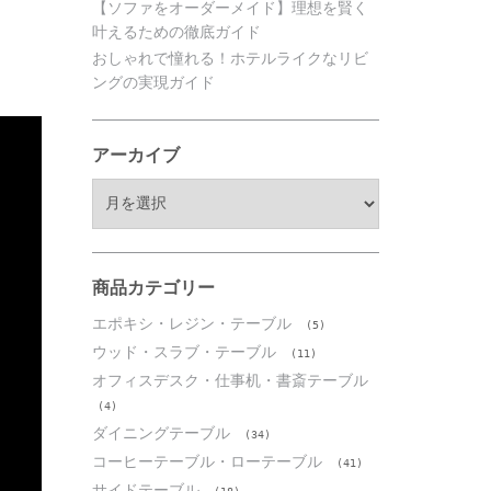
【ソファをオーダーメイド】理想を賢く
叶えるための徹底ガイド
おしゃれで憧れる！ホテルライクなリビ
ングの実現ガイド
アーカイブ
ア
ー
カ
イ
ブ
商品カテゴリー
エポキシ・レジン・テーブル
(5)
ウッド・スラブ・テーブル
(11)
オフィスデスク・仕事机・書斎テーブル
(4)
ダイニングテーブル
(34)
コーヒーテーブル・ローテーブル
(41)
サイドテーブル