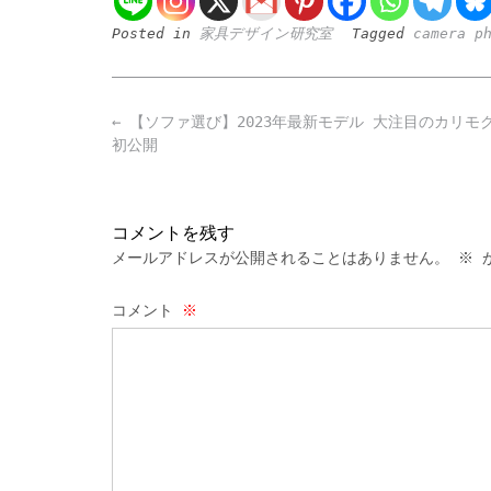
Posted in
家具デザイン研究室
Tagged
camera p
Post
←
【ソファ選び】2023年最新モデル 大注目のカリモ
navigation
初公開
コメントを残す
メールアドレスが公開されることはありません。
※
が
コメント
※