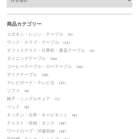
ー
カ
イ
ブ
商品カテゴリー
エポキシ・レジン・テーブル
(5)
ウッド・スラブ・テーブル
(11)
オフィスデスク・仕事机・書斎テーブル
(4)
ダイニングテーブル
(34)
コーヒーテーブル・ローテーブル
(41)
サイドテーブル
(18)
テレビボード・テレビ台
(27)
ソファ
(0)
椅子・シングルチェア
(1)
ベッド
(0)
キッチン・台所・キャビネット
(6)
チェスト・収納・タンス
(20)
ワードローブ・洋服収納
(19)
収納棚・ラック・シェルフ