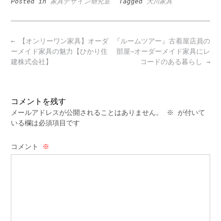
Posted in
家具デザイン研究室
Tagged
大川家具
Post
←
【オンリーワン家具】オーダ
『ルームツアー』古着屋店員の
navigation
ーメイド家具の魅力【ひかり住
部屋~オーダーメイド家具にレ
建株式会社】
コードのある暮らし
→
コメントを残す
メールアドレスが公開されることはありません。
※
が付いて
いる欄は必須項目です
コメント
※