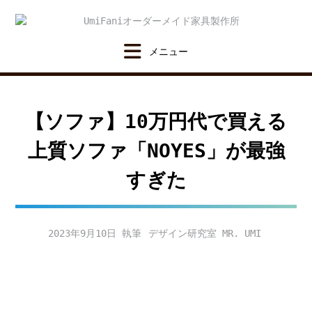
Skip
to
content
【ソファ】10万円代で買える
上質ソファ「NOYES」が最強
すぎた
2023年9月10日
デザイン研究室 MR. UMI