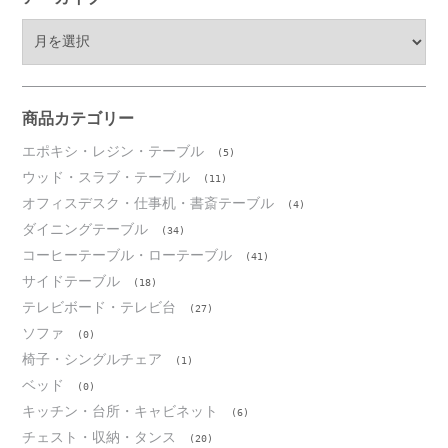
ア
ー
カ
イ
ブ
商品カテゴリー
エポキシ・レジン・テーブル
(5)
ウッド・スラブ・テーブル
(11)
オフィスデスク・仕事机・書斎テーブル
(4)
ダイニングテーブル
(34)
コーヒーテーブル・ローテーブル
(41)
サイドテーブル
(18)
テレビボード・テレビ台
(27)
ソファ
(0)
椅子・シングルチェア
(1)
ベッド
(0)
キッチン・台所・キャビネット
(6)
チェスト・収納・タンス
(20)