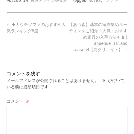
Posted in
家具デザイン研究室
Tagged
NOYES
,
ソファ
Post
←
🌵カウチソファのおすすめ人
【あつ森】基本の家具集めルー
navigation
気ランキング8選
ティンをご紹介！人気・おすす
め家具の入手方法も🪴|
anuenue island
season4【島クリエイト】
→
コメントを残す
メールアドレスが公開されることはありません。
※
が付いて
いる欄は必須項目です
コメント
※