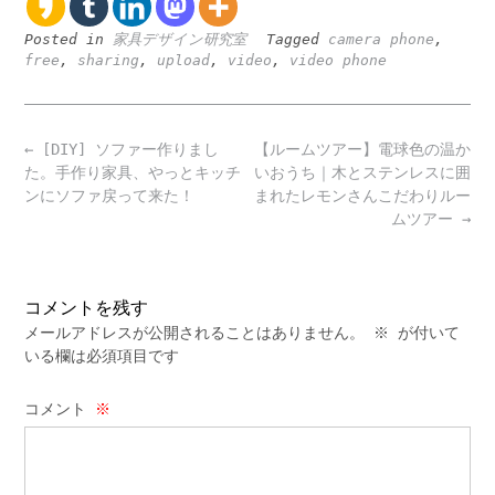
Posted in
家具デザイン研究室
Tagged
camera phone
,
free
,
sharing
,
upload
,
video
,
video phone
Post
←
[DIY] ソファー作りまし
【ルームツアー】電球色の温か
navigation
た。手作り家具、やっとキッチ
いおうち｜木とステンレスに囲
ンにソファ戻って来た！
まれたレモンさんこだわりルー
ムツアー
→
コメントを残す
メールアドレスが公開されることはありません。
※
が付いて
いる欄は必須項目です
コメント
※