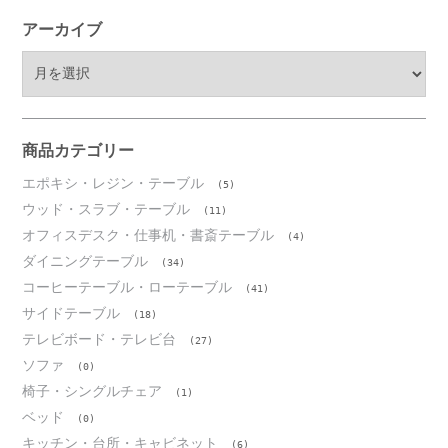
アーカイブ
ア
ー
カ
イ
ブ
商品カテゴリー
エポキシ・レジン・テーブル
(5)
ウッド・スラブ・テーブル
(11)
オフィスデスク・仕事机・書斎テーブル
(4)
ダイニングテーブル
(34)
コーヒーテーブル・ローテーブル
(41)
サイドテーブル
(18)
テレビボード・テレビ台
(27)
ソファ
(0)
椅子・シングルチェア
(1)
ベッド
(0)
キッチン・台所・キャビネット
(6)