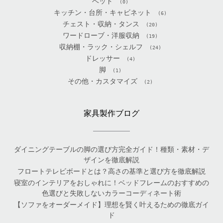
ベッド
(0)
キッチン・台所・キャビネット
(6)
チェスト・収納・タンス
(20)
ワードローブ・洋服収納
(19)
収納棚・ラック・シェルフ
(24)
ドレッサー
(4)
脚
(1)
その他・カスタマイズ
(2)
家具製作ブログ
ダイニングテーブルの脚の選び方完全ガイド！種類・素材・デ
ザインを徹底解説
フロートテレビボードとは？高さの基準と選び方を徹底解説
寝室のインテリアをおしゃれに！ベッドフレームのおすすめの
色選びと失敗しないカラーコーディネート術
【ソファをオーダーメイド】理想を賢く叶えるための徹底ガイ
ド