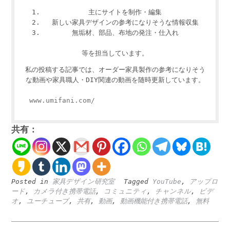
主にサイトを制作・編集
新しい家具デザインの参考になりそうな情報収集
無垢材、部品、布地の発注・仕入れ
等を担当しています。
私の投稿する記事では、オーダー家具製作の参考になりそう
な動画や家具職人・DIY関連の動画を随時更新しています。
www.umifani.com/
共有：
Posted in
家具デザイン研究室
Tagged
YouTube
,
アップロ
ード
,
カメラ付き携帯電話
,
コミュニティ
,
チャンネル
,
ビデ
オ
,
ユーチューブ
,
共有
,
動画
,
動画機能付き携帯電話
,
無料