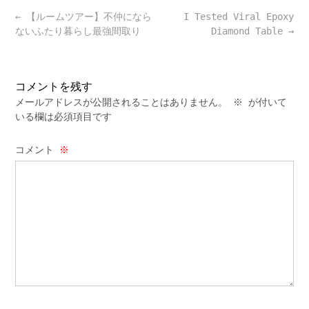
Post
←
【ルームツアー】不仲になら
I Tested Viral Epoxy
navigation
ないふたり暮らし最強間取り
Diamond Table
→
コメントを残す
メールアドレスが公開されることはありません。
※
が付いて
いる欄は必須項目です
コメント
※