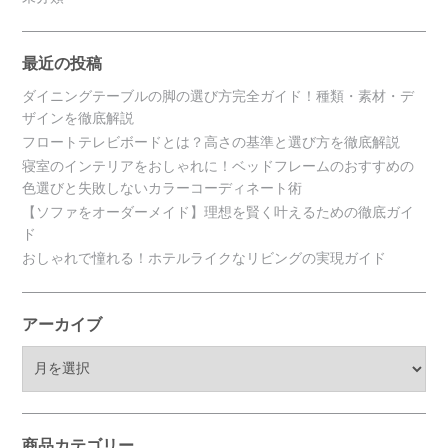
最近の投稿
ダイニングテーブルの脚の選び方完全ガイド！種類・素材・デ
ザインを徹底解説
フロートテレビボードとは？高さの基準と選び方を徹底解説
寝室のインテリアをおしゃれに！ベッドフレームのおすすめの
色選びと失敗しないカラーコーディネート術
【ソファをオーダーメイド】理想を賢く叶えるための徹底ガイ
ド
おしゃれで憧れる！ホテルライクなリビングの実現ガイド
アーカイブ
ア
ー
カ
イ
ブ
商品カテゴリー