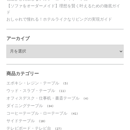
【ソファをオーダーメイド】理想を賢く叶えるための徹底ガイ
ド
おしゃれで憧れる！ホテルライクなリビングの実現ガイド
アーカイブ
ア
ー
カ
イ
ブ
商品カテゴリー
エポキシ・レジン・テーブル
(5)
ウッド・スラブ・テーブル
(11)
オフィスデスク・仕事机・書斎テーブル
(4)
ダイニングテーブル
(34)
コーヒーテーブル・ローテーブル
(41)
サイドテーブル
(18)
テレビボード・テレビ台
(27)