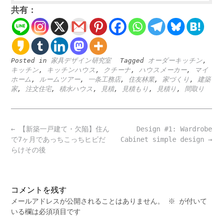
共有：
Posted in
家具デザイン研究室
Tagged
オーダーキッチン
,
キッチン
,
キッチンハウス
,
クチーナ
,
ハウスメーカー
,
マイ
ホーム
,
ルームツアー
,
一条工務店
,
住友林業
,
‪家づくり
,
建築
家
,
注文住宅
,
積水ハウス
,
見積
,
見積もり
,
見積り
,
間取り
Post
←
【新築一戸建て・欠陥】住ん
Design #1: Wardrobe
navigation
で7ヶ月であっちこっちヒビだ
Cabinet simple design
→
らけその後
コメントを残す
メールアドレスが公開されることはありません。
※
が付いて
いる欄は必須項目です