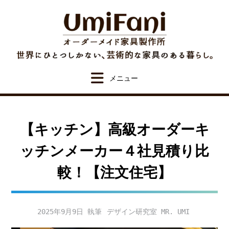
Skip
to
content
【キッチン】高級オーダーキ
ッチンメーカー４社見積り比
較！【注文住宅】
2025年9月9日
デザイン研究室 MR. UMI