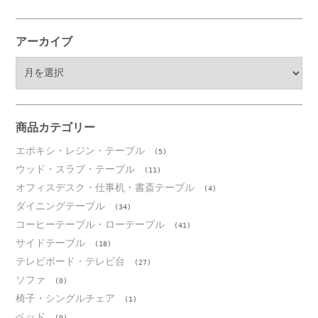
アーカイブ
ア
ー
カ
イ
ブ
商品カテゴリー
エポキシ・レジン・テーブル
(5)
ウッド・スラブ・テーブル
(11)
オフィスデスク・仕事机・書斎テーブル
(4)
ダイニングテーブル
(34)
コーヒーテーブル・ローテーブル
(41)
サイドテーブル
(18)
テレビボード・テレビ台
(27)
ソファ
(0)
椅子・シングルチェア
(1)
ベッド
(0)