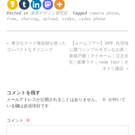
Posted in
家具デザイン研究室
Tagged
camera phone
,
free
,
sharing
,
upload
,
video
,
video phone
Post
←
希少なチーク無垢材を使った
【ルームツアー】34坪 住宅地
navigation
コンパクトなダイニング
に建つシンプルモダンなお家｜
新築戸建｜マイホーム｜注文住
宅｜家事ラク｜room tour｜オ
オトリ建設
→
コメントを残す
メールアドレスが公開されることはありません。
※
が付いて
いる欄は必須項目です
コメント
※