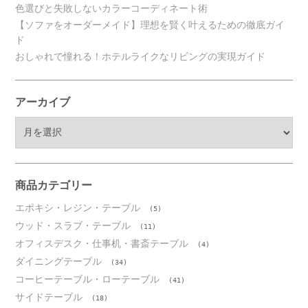
色選びと失敗しないカラーコーディネート術
【ソファをオーダーメイド】理想を賢く叶えるための徹底ガイ
ド
おしゃれで憧れる！ホテルライクなリビングの実現ガイド
アーカイブ
ア
ー
カ
イ
ブ
商品カテゴリー
エポキシ・レジン・テーブル
(5)
ウッド・スラブ・テーブル
(11)
オフィスデスク・仕事机・書斎テーブル
(4)
ダイニングテーブル
(34)
コーヒーテーブル・ローテーブル
(41)
サイドテーブル
(18)