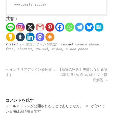
www.umifani.com/
共有：
Posted in
家具デザイン研究室
Tagged
camera phone
,
free
,
sharing
,
upload
,
video
,
video phone
Post
←
インテリアデザインを紹介し
【新築の家具】失敗しない新築
navigation
ます
の家具選びの5つのポイント徹
底解説
→
コメントを残す
メールアドレスが公開されることはありません。
※
が付いて
いる欄は必須項目です