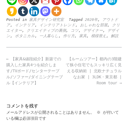
Posted in
家具デザイン研究室
Tagged
2020年
,
アウトド
ア
,
インテリア
,
インテリアトレンド
,
おしゃれな部屋
,
クリ
エイター
,
クリエイティブの裏側
,
コツ
,
デザイナー
,
デザイ
ン
,
ボタニカル
,
一人暮らし
,
作り方
,
家具
,
模様替え
,
解説
Post
←
【家具&値段紹介】新築での
【ルームツアー】都内の3階建
navigation
購入した家具4つを紹介しま
て狭小住宅でもスッキリ広く見
す/TVボード/センターテーブ
える収納術 | 北欧ナチュラル
ル/ソファー/ダイニングテーブ
なお家 | 3LDK・東京都 |
ル【インテリア】
Room tour
→
コメントを残す
メールアドレスが公開されることはありません。
※
が付いて
いる欄は必須項目です