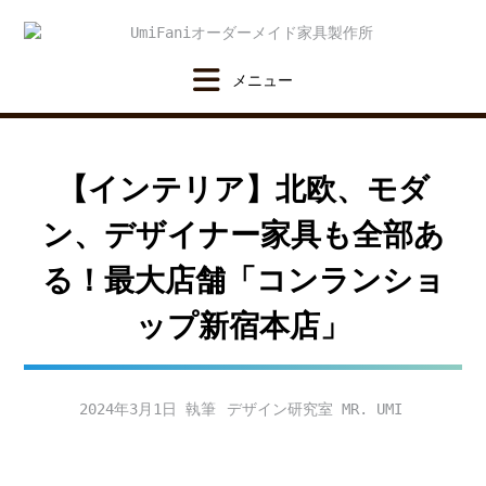
Skip
to
content
【インテリア】北欧、モダ
ン、デザイナー家具も全部あ
る！最大店舗「コンランショ
ップ新宿本店」
2024年3月1日
デザイン研究室 MR. UMI