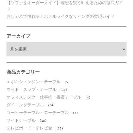
【ソファをオーダーメイド】理想を賢く叶えるための徹底ガイ
ド
おしゃれで憧れる！ホテルライクなリビングの実現ガイド
アーカイブ
ア
ー
カ
イ
ブ
商品カテゴリー
エポキシ・レジン・テーブル
(5)
ウッド・スラブ・テーブル
(11)
オフィスデスク・仕事机・書斎テーブル
(4)
ダイニングテーブル
(34)
コーヒーテーブル・ローテーブル
(41)
サイドテーブル
(18)
テレビボード・テレビ台
(27)