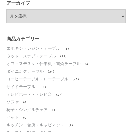
アーカイブ
ア
ー
カ
イ
ブ
商品カテゴリー
エポキシ・レジン・テーブル
(5)
ウッド・スラブ・テーブル
(11)
オフィスデスク・仕事机・書斎テーブル
(4)
ダイニングテーブル
(34)
コーヒーテーブル・ローテーブル
(41)
サイドテーブル
(18)
テレビボード・テレビ台
(27)
ソファ
(0)
椅子・シングルチェア
(1)
ベッド
(0)
キッチン・台所・キャビネット
(6)