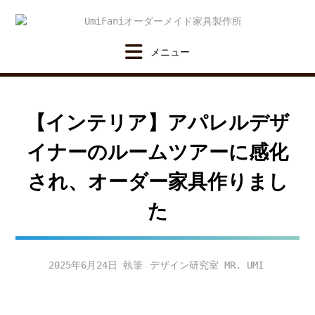
Skip
to
content
【インテリア】アパレルデザ
イナーのルームツアーに感化
され、オーダー家具作りまし
た
2025年6月24日
デザイン研究室 MR. UMI