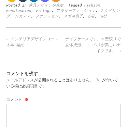
Posted in
家具デザイン研究室
Tagged
Fashion
,
mensfashion
,
vintage
,
アラサーファッション
,
スタイリン
グ
,
タカママ
,
ファッション
,
メガネ男子
,
古着
,
패션
Post
←
インテリアデザインコース
ナイフケースです。木型絞りで
navigation
木本 梨絵
立体成形。ココペリが美しいナ
イフです。
→
コメントを残す
メールアドレスが公開されることはありません。
※
が付いて
いる欄は必須項目です
コメント
※