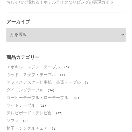
おしゃれで憧れる！ホテルライクなリビングの実現ガイド
アーカイブ
ア
ー
カ
イ
ブ
商品カテゴリー
エポキシ・レジン・テーブル
(5)
ウッド・スラブ・テーブル
(11)
オフィスデスク・仕事机・書斎テーブル
(4)
ダイニングテーブル
(34)
コーヒーテーブル・ローテーブル
(41)
サイドテーブル
(18)
テレビボード・テレビ台
(27)
ソファ
(0)
椅子・シングルチェア
(1)