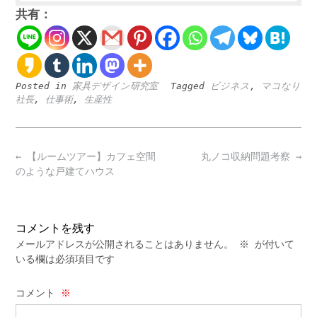
共有：
Posted in
家具デザイン研究室
Tagged
ビジネス
,
マコなり
社長
,
仕事術
,
生産性
Post
←
【ルームツアー】カフェ空間
丸ノコ収納問題考察
→
navigation
のような戸建てハウス
コメントを残す
メールアドレスが公開されることはありません。
※
が付いて
いる欄は必須項目です
コメント
※