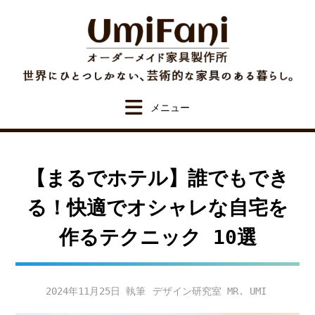
Skip
to
content
【まるでホテル】誰でもでき
る！快適でオシャレな自宅を
作るテクニック 10選
2024年11月25日
デザイン研究室 MR. UMI