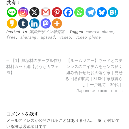
共有：
Posted in
家具デザイン研究室
Tagged
camera phone
,
free
,
sharing
,
upload
,
video
,
video phone
Post
←
【1】無垢材のテーブル作り
【ルームツアー】ウッドとステ
navigation
材料カット編【おうちカフェ
ンレスのアイテムをセンス良く
風】
組み合わせたお洒落な家｜見せ
る・隠す収納｜3LDK｜家族暮ら
し｜一戸建て｜30代｜
Japanese room tour
→
コメントを残す
メールアドレスが公開されることはありません。
※
が付いて
いる欄は必須項目です