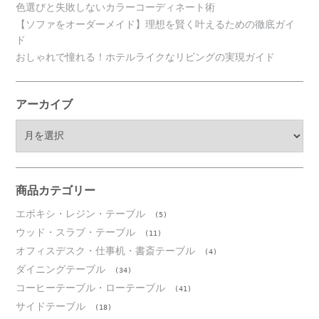
色選びと失敗しないカラーコーディネート術
【ソファをオーダーメイド】理想を賢く叶えるための徹底ガイ
ド
おしゃれで憧れる！ホテルライクなリビングの実現ガイド
アーカイブ
ア
ー
カ
イ
ブ
商品カテゴリー
エポキシ・レジン・テーブル
(5)
ウッド・スラブ・テーブル
(11)
オフィスデスク・仕事机・書斎テーブル
(4)
ダイニングテーブル
(34)
コーヒーテーブル・ローテーブル
(41)
サイドテーブル
(18)