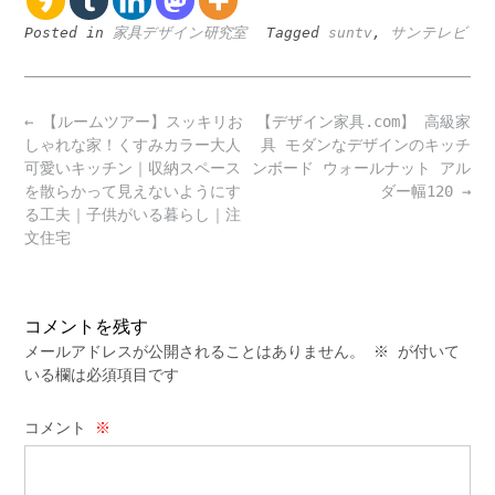
Posted in
家具デザイン研究室
Tagged
suntv
,
サンテレビ
Post
←
【ルームツアー】スッキリお
【デザイン家具.com】 高級家
navigation
しゃれな家！くすみカラー大人
具 モダンなデザインのキッチ
可愛いキッチン｜収納スペース
ンボード ウォールナット アル
を散らかって見えないようにす
ダー幅120
→
る工夫｜子供がいる暮らし｜注
文住宅
コメントを残す
メールアドレスが公開されることはありません。
※
が付いて
いる欄は必須項目です
コメント
※