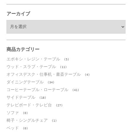
アーカイブ
ア
ー
カ
イ
ブ
商品カテゴリー
エポキシ・レジン・テーブル
(5)
ウッド・スラブ・テーブル
(11)
オフィスデスク・仕事机・書斎テーブル
(4)
ダイニングテーブル
(34)
コーヒーテーブル・ローテーブル
(41)
サイドテーブル
(18)
テレビボード・テレビ台
(27)
ソファ
(0)
椅子・シングルチェア
(1)
ベッド
(0)