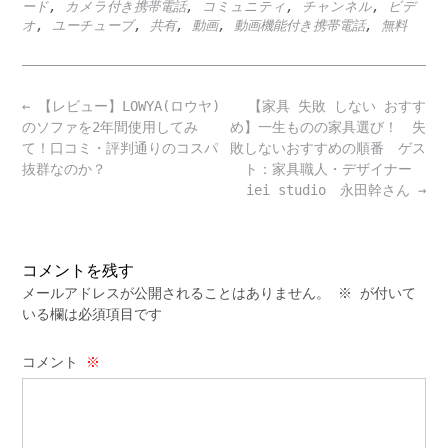
ード
,
カメラ付き携帯電話
,
コミュニティ
,
チャンネル
,
ビデ
オ
,
ユーチューブ
,
共有
,
動画
,
動画機能付き携帯電話
,
無料
Post
←
【レビュー】LOWYA(ロウヤ)
【家具 失敗 しない おすす
navigation
のソファを2年間使用してみ
め】一生ものの家具選び！ 失
て！口コミ・評判通りのコスパ
敗しないおすすめの順番 ゲス
抜群なのか？
ト：家具職人・デザイナー
iei studio 永田幹さん
→
コメントを残す
メールアドレスが公開されることはありません。
※
が付いて
いる欄は必須項目です
コメント
※