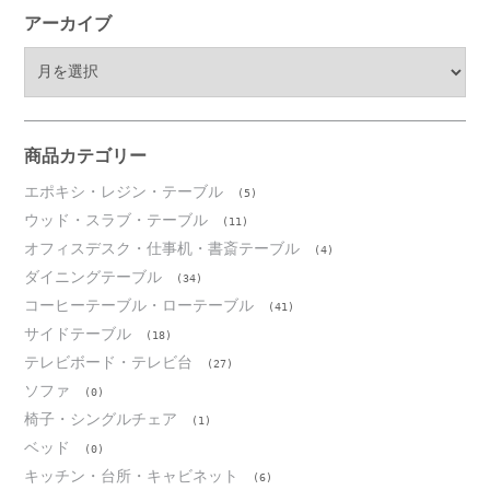
アーカイブ
ア
ー
カ
イ
ブ
商品カテゴリー
エポキシ・レジン・テーブル
(5)
ウッド・スラブ・テーブル
(11)
オフィスデスク・仕事机・書斎テーブル
(4)
ダイニングテーブル
(34)
コーヒーテーブル・ローテーブル
(41)
サイドテーブル
(18)
テレビボード・テレビ台
(27)
ソファ
(0)
椅子・シングルチェア
(1)
ベッド
(0)
キッチン・台所・キャビネット
(6)