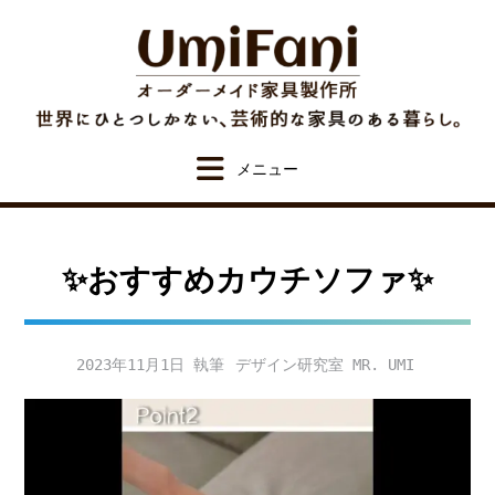
Skip
to
content
✨おすすめカウチソファ✨
2023年11月1日
デザイン研究室 MR. UMI